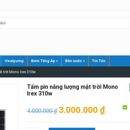
Heatpump
Bơm Tăng Áp
Bồn nước
Tin Tức
t trời Mono Irex 310w
Tấm pin năng lượng mặt trời Mono
Irex 310w
Giá
Giá
3.000.000
₫
4.000.000
₫
gốc
hiện
là:
tại
Tấm