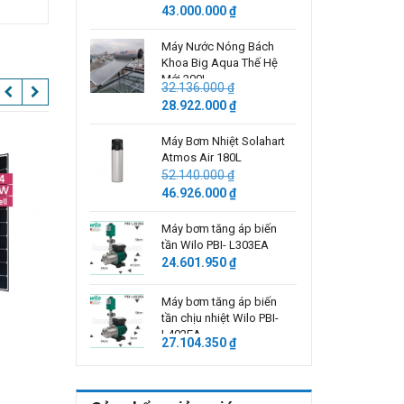
Giá
Giá
43.000.000
₫
gốc
hiện
là:
tại
Máy Nước Nóng Bách
Khoa Big Aqua Thế Hệ
47.787.000 ₫.
là:
Mới 200L
43.000.000 ₫.
32.136.000
₫
Giá
Giá
28.922.000
₫
gốc
hiện
là:
tại
Máy Bơm Nhiệt Solahart
Atmos Air 180L
32.136.000 ₫.
là:
52.140.000
₫
28.922.000 ₫.
Giá
Giá
46.926.000
₫
gốc
hiện
là:
tại
Máy bơm tăng áp biến
tần Wilo PBI- L303EA
52.140.000 ₫.
là:
24.601.950
₫
46.926.000 ₫.
Máy bơm tăng áp biến
tần chịu nhiệt Wilo PBI-
L402EA
27.104.350
₫