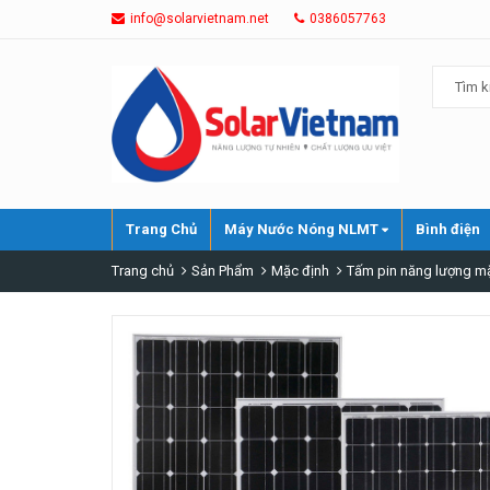
info@solarvietnam.net
0386057763
Trang Chủ
Máy Nước Nóng NLMT
Bình điện
Trang chủ
Sản Phẩm
Mặc định
Tấm pin năng lượng mặ