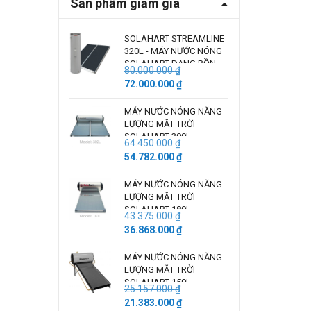
Sản phẩm giảm giá
SOLAHART STREAMLINE
320L - MÁY NƯỚC NÓNG
SOLAHART DẠNG BỒN
80.000.000
₫
TÁCH TẤM
Giá
Giá
72.000.000
₫
gốc
hiện
là:
tại
MÁY NƯỚC NÓNG NĂNG
LƯỢNG MẶT TRỜI
80.000.000 ₫.
là:
SOLAHART 300L –
72.000.000 ₫.
64.450.000
₫
Australia
Giá
Giá
54.782.000
₫
gốc
hiện
là:
tại
MÁY NƯỚC NÓNG NĂNG
LƯỢNG MẶT TRỜI
64.450.000 ₫.
là:
SOLAHART 180L -
54.782.000 ₫.
43.375.000
₫
Australia
Giá
Giá
36.868.000
₫
gốc
hiện
là:
tại
MÁY NƯỚC NÓNG NĂNG
LƯỢNG MẶT TRỜI
43.375.000 ₫.
là:
SOLAHART 150L
36.868.000 ₫.
25.157.000
₫
Giá
Giá
21.383.000
₫