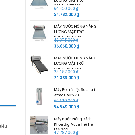
LƯỢNG MẶT TRỜI
80.000.000 ₫.
là:
SOLAHART 300L –
72.000.000 ₫.
64.450.000
₫
 ₫.
Australia
Giá
Giá
54.782.000
₫
gốc
hiện
là:
tại
MÁY NƯỚC NÓNG NĂNG
LƯỢNG MẶT TRỜI
64.450.000 ₫.
là:
SOLAHART 180L -
54.782.000 ₫.
43.375.000
₫
Australia
Giá
Giá
36.868.000
₫
gốc
hiện
là:
tại
MÁY NƯỚC NÓNG NĂNG
LƯỢNG MẶT TRỜI
43.375.000 ₫.
là:
SOLAHART 150L
36.868.000 ₫.
25.157.000
₫
Giá
Giá
21.383.000
₫
gốc
hiện
là:
tại
Máy Bơm Nhiệt Solahart
Atmos Air 270L
25.157.000 ₫.
là:
60.610.000
₫
21.383.000 ₫.
Giá
Giá
54.549.000
₫
gốc
hiện
là:
tại
Máy Nước Nóng Bách
Khoa Big Aqua Thế Hệ
60.610.000 ₫.
là:
tiêu
Mới 300L
54.549.000 ₫.
47.787.000
₫