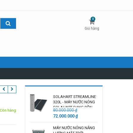
0
Giỏ hàng
SOLAHART STREAMLINE
320L - MÁY NƯỚC NÓNG
SOLAHART DẠNG BỒN
80.000.000
₫
Còn hàng
TÁCH TẤM
Giá
Giá
72.000.000
₫
gốc
hiện
là:
tại
MÁY NƯỚC NÓNG NĂNG