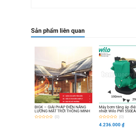
Sản phẩm liên quan
Bách Khoa Big
BIGK – GIẢI PHÁP ĐIỆN NĂNG
Máy bơm tăng áp điện
 200L
LƯƠNG MẶT TRỜI THÔNG MINH
nhiệt Wilo PWI 550E
(0)
(0)
0
0
4.236.000
₫
out
out
of
of
Giá
0
₫
5
5