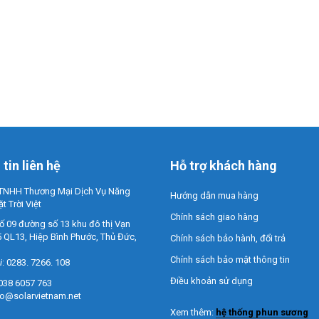
tin liên hệ
Hỗ trợ khách hàng
TNHH Thương Mại Dịch Vụ Năng
Hướng dẫn mua hàng
 Trời Việt
Chính sách giao hàng
số 09 đường số 13 khu đô thị Vạn
5 QL13, Hiệp Bình Phước, Thủ Đức,
Chính sách bảo hành, đổi trả
Chính sách bảo mật thông tin
i
: 0283. 7266. 108
Điều khoản sử dụng
 038 6057 763
fo@solarvietnam.net
Xem thêm:
hệ thống phun sương