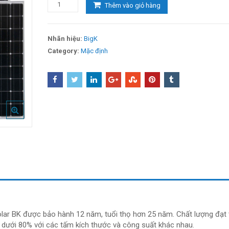
4.000.000 ₫.
là:
Thêm vào giỏ hàng
pin
3.000.000
năng
lượng
mặt
Nhãn hiệu:
BigK
trời
Category:
Mặc định
Mono
Irex
310w
số
lượng
ar BK được bảo hành 12 năm, tuổi thọ hơn 25 năm. Chất lượng đạt 
dưới 80% với các tấm kích thước và công suất khác nhau.