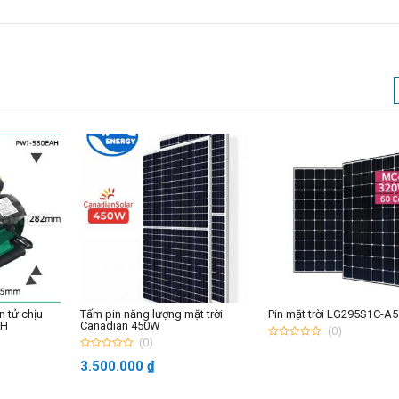
 tử chịu
Tấm pin năng lượng mặt trời
Pin mặt trời LG295S1C-A5
AH
Canadian 450W
(0)
(0)
0
out
0
3.500.000
₫
of
out
5
of
5