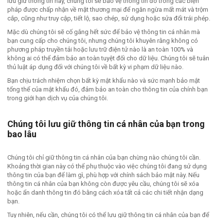
lưu giữ thông tin này, chúng tôi sẽ bảo vệ thông tin đó trong các biện
pháp được chấp nhận về mặt thương mại để ngăn ngừa mất mát và trộm
cắp, cũng như truy cập, tiết lộ, sao chép, sử dụng hoặc sửa đổi trái phép.
Mặc dù chúng tôi sẽ cố gắng hết sức để bảo vệ thông tin cá nhân mà
bạn cung cấp cho chúng tôi, nhưng chúng tôi khuyên rằng không có
phương pháp truyền tải hoặc lưu trữ điện tử nào là an toàn 100% và
không ai có thể đảm bảo an toàn tuyệt đối cho dữ liệu. Chúng tôi sẽ tuân
thủ luật áp dụng đối với chúng tôi về bất kỳ vi phạm dữ liệu nào.
Bạn chịu trách nhiệm chọn bất kỳ mật khẩu nào và sức mạnh bảo mật
tổng thể của mật khẩu đó, đảm bảo an toàn cho thông tin của chính bạn
trong giới hạn dịch vụ của chúng tôi.
Chúng tôi lưu giữ thông tin cá nhân của bạn trong
bao lâu
Chúng tôi chỉ giữ thông tin cá nhân của bạn chừng nào chúng tôi cần.
Khoảng thời gian này có thể phụ thuộc vào việc chúng tôi đang sử dụng
thông tin của bạn để làm gì, phù hợp với chính sách bảo mật này. Nếu
thông tin cá nhân của bạn không còn được yêu cầu, chúng tôi sẽ xóa
hoặc ẩn danh thông tin đó bằng cách xóa tất cả các chi tiết nhận dạng
bạn.
Tuy nhiên, nếu cần, chúng tôi có thể lưu giữ thông tin cá nhân của bạn để