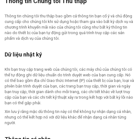
Thông tin Chúng tôi Thu thập
Thông tin chúng tôi thu thập bao gồm cả thông tin bạn cố ý và chủ động
cung cấp cho chúng tôi khi sử dụng hoặc tham gia vào bất kỳ dịch vụ và
chương trình khuyến mãi nào của chúng tôi cũng như bất kỳ thông tin
nào do thiết bị của bạn tự động gửi trong quá trình truy cập các sản
phẩm và dịch vụ của chúng tôi.
Dữ liệu nhật ký
Khi bạn truy cập trang web của chúng tôi, các máy chủ của chúng tôi có
thể tự động ghi dữ liệu chuẩn do trình duyệt web của bạn cung cấp. Nó
có thể bao gồm địa chỉ Giao thức Internet (IP) của thiết bị của bạn, loại và
phiên bản trình duyệt của bạn, các trang bạn truy cập, thời gian và ngày
bạn truy cập, thời gian dành cho mỗi trang, các chi tiết khác về lượt truy
cập của bạn và các chi tiết kỹ thuật xảy ra trong kết hợp với bất kỳ lỗi nào
bạn có thể gặp phải.
Xin lưu ý rằng mặc dù thông tin này có thể không tự nhận dạng cá nhân,
nhưng có thể kết hợp nó với dữ liệu khác để nhận dạng cá nhân từng
người.