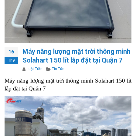
Máy năng lượng mặt trời thông minh
16
Solahart 150 lít lắp đặt tại Quận 7
Th9
Author
Categories
Luật Trần
Tin Tức
Máy năng lượng mặt trời thông minh Solahart 150 lít
lắp đặt tại Quận 7