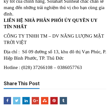
kỳ tốt của chính hãng. Solahart Sunheat chắc chắn sẽ
mang đến những trải nghiệm thú vị cho bạn cùng gia
đình.
LIÊN HỆ NHÀ PHÂN PHỐI ỦY QUYỀN UY
TÍN NHẤT
CÔNG TY TNHH TM – DV NĂNG LƯỢNG MẶT
TRỜI VIỆT
Địa chỉ : Số 09 đường số 13, khu đô thị Vạn Phúc, P.
Hiệp Bình Phước, TP. Thủ Đức
Hotline : (028) 37266108 – 0386057763
Share This Post