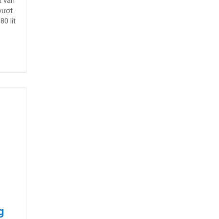
t vẫn
vượt
0 lít
g