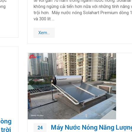
 độc
tế với gần 70 năm trong ngành nước nóng. Solahar
ông
không ngừng cải tiến hơn nữa với những tính năng 
trội hơn. Máy nước nóng Solahart Premium dòng 18
và 300 lít …
Xem...
Dòng
Máy Nước Nóng Năng Lượn
24
trời