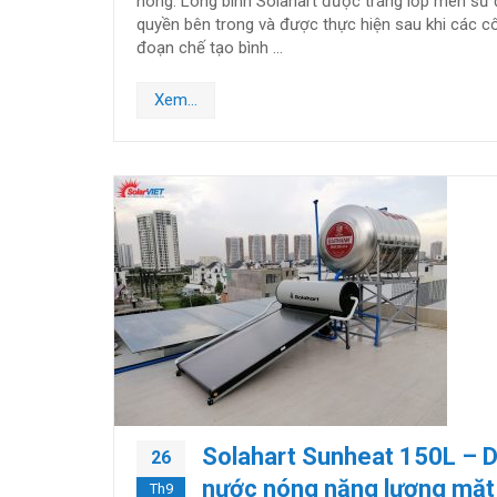
nóng: Lòng bình Solahart được tráng lớp men sứ
quyền bên trong và được thực hiện sau khi các c
đoạn chế tạo bình …
Xem...
Solahart Sunheat 150L – 
26
nước nóng năng lượng mặt 
Th9