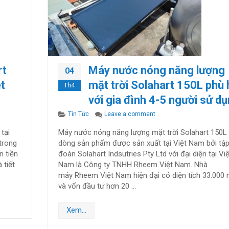
rt
Máy nước nóng năng lượng
04
ệt
mặt trời Solahart 150L phù
Th4
với gia đình 4-5 người sử dụ
lahart Australia chính hãng tại Việt Nam
Categories
on Máy nước nóng năng lượ
Tin Tức
Leave a comment
tại
Máy nước nóng năng lượng mặt trời Solahart 150L 
trong
dòng sản phẩm được sản xuất tại Việt Nam bởi tậ
n tiền
đoàn Solahart Indsutries Pty Ltd với đại diện tại Việ
 tiết
Nam là Công ty TNHH Rheem Việt Nam. Nhà
máy Rheem Việt Nam hiện đại có diện tích 33.000
và vốn đầu tư hơn 20 …
Xem...