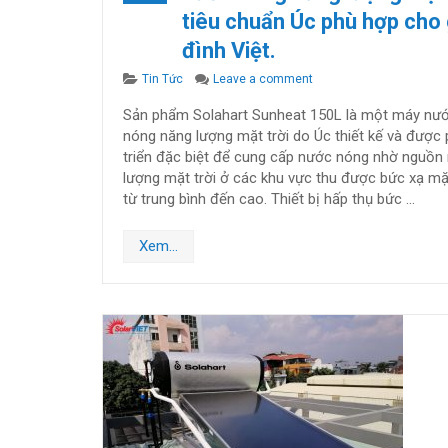
tiêu chuẩn Úc phù hợp cho 
đình Việt.
Categories
on Solahart Sunheat 150
Tin Tức
Leave a comment
Sản phẩm Solahart Sunheat 150L là một máy nư
nóng năng lượng mặt trời do Úc thiết kế và được 
triển đặc biệt để cung cấp nước nóng nhờ nguồn
lượng mặt trời ở các khu vực thu được bức xạ mặt
từ trung bình đến cao. Thiết bị hấp thụ bức …
Xem...