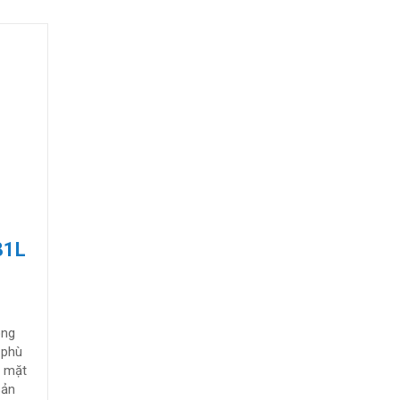
81L
ng Solahart 181L Có Bồn Nhập Khẩu Từ Úc
óng
 phù
g mặt
sản