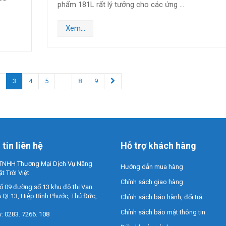
phẩm 181L rất lý tưởng cho các ứng …
Xem...
2
3
4
5
…
8
9
tin liên hệ
Hỗ trợ khách hàng
TNHH Thương Mại Dịch Vụ Năng
Hướng dẫn mua hàng
 Trời Việt
Chính sách giao hàng
số 09 đường số 13 khu đô thị Vạn
5 QL13, Hiệp Bình Phước, Thủ Đức,
Chính sách bảo hành, đổi trả
Chính sách bảo mật thông tin
i
: 0283. 7266. 108