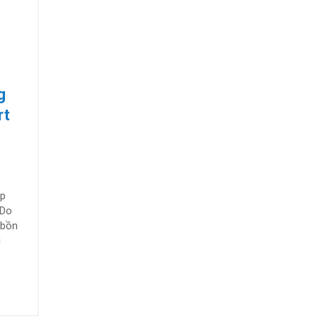
g
rt
ợng Mặt Trời Tấm Phẳng Solahart 180L Lắp Mái Ngói.
ắp
 Do
 bồn
i