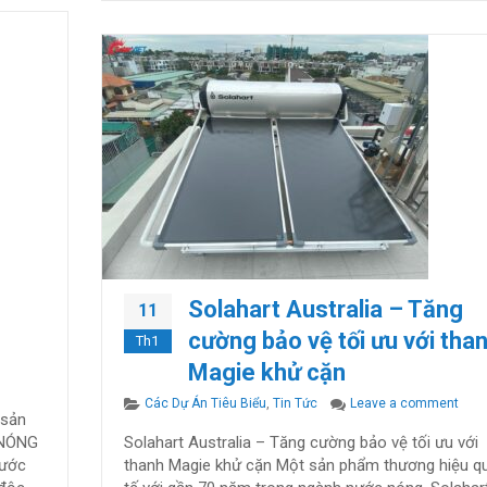
g
Solahart Australia – Tăng
11
cường bảo vệ tối ưu với tha
Th1
Magie khử cặn
ượng mặt trời của Úc – Solahart 180L
Categories
on S
Các Dự Án Tiêu Biểu
,
Tin Tức
Leave a comment
 sản
 NÓNG
Solahart Australia – Tăng cường bảo vệ tối ưu với
nước
thanh Magie khử cặn Một sản phẩm thương hiệu q