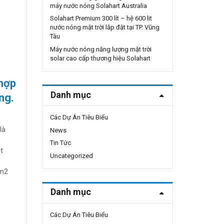
máy nước nóng Solahart Australia
Solahart Premium 300 lít – hệ 600 lit
nước nóng mặt trời lắp đặt tại TP. Vũng
Tàu
Máy nước nóng năng lượng mặt trời
solar cao cấp thương hiệu Solahart
 hợp
Danh mục
ng.
ng mặt trời Solahart 150L phù hợp với gia đình 4-5 người sử dụng.
Các Dự Án Tiêu Biểu
là
News
p
Tin Tức
t
Uncategorized
 m2
Danh mục
Các Dự Án Tiêu Biểu