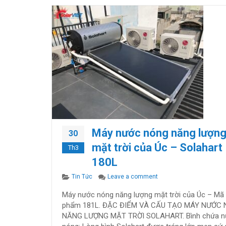
Máy nước nóng năng lượn
30
mặt trời của Úc – Solahart
Th3
180L
Categories
on Máy nước nóng năng l
Tin Tức
Leave a comment
Máy nước nóng năng lượng mặt trời của Úc – Mã
phẩm 181L. ĐẶC ĐIỂM VÀ CẤU TẠO MÁY NƯỚC
NĂNG LƯỢNG MẶT TRỜI SOLAHART. Bình chứa 