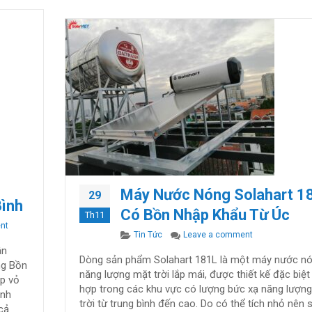
Máy Nước Nóng Solahart 1
29
Bình
Có Bồn Nhập Khẩu Từ Úc
Th11
on Máy Nước Nóng Solahart Premium 302L lắp tại Tân Bình
nt
Categories
on Máy Nước Nó
Tin Tức
Leave a comment
ân
Dòng sản phẩm Solahart 181L là một máy nước n
ng Bồn
năng lượng mặt trời lắp mái, được thiết kế đặc biệt
ớp vỏ
hợp trong các khu vực có lượng bức xạ năng lượn
ình
trời từ trung bình đến cao. Do có thể tích nhỏ nên 
cả