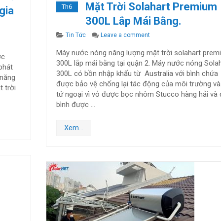
Mặt Trời Solahart Premium
Th6
gia
300L Lắp Mái Bằng.
Categories
on Máy Nước Nóng Năng Lư
Tin Tức
Leave a comment
L – Dòng nước nóng năng lượng mặt trời tiêu chuẩn Úc phù hợp cho gia đình Việt.
Máy nước nóng năng lượng mặt trời solahart prem
ớc
300L lắp mái bằng tại quận 2. Máy nước nóng Sola
phát
300L có bồn nhập khẩu từ Australia với bình chứa
 năng
được bảo vệ chống lại tác động của môi trường và 
 trời
tử ngoại vì vỏ được bọc nhôm Stucco hàng hải và
bình được …
Xem...