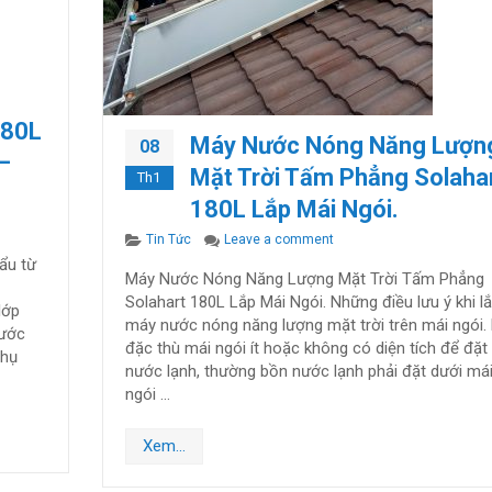
180L
Máy Nước Nóng Năng Lượn
08
–
Mặt Trời Tấm Phẳng Solaha
Th1
180L Lắp Mái Ngói.
rt 180L Lắp Mái Tole Tại Thuận An – Bình Dương.
Categories
on Máy Nước Nóng Năng Lư
Tin Tức
Leave a comment
ẩu từ
Máy Nước Nóng Năng Lượng Mặt Trời Tấm Phẳng
Solahart 180L Lắp Mái Ngói. Những điều lưu ý khi l
lớp
máy nước nóng năng lượng mặt trời trên mái ngói.
nước
đặc thù mái ngói ít hoặc không có diện tích để đặt
thụ
nước lạnh, thường bồn nước lạnh phải đặt dưới má
ngói …
Xem...