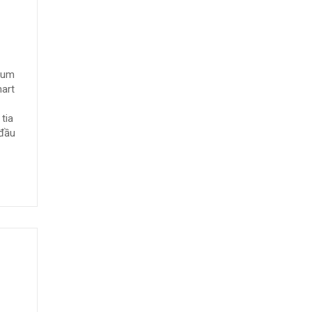
ợng Mặt Trời Solahart Premium 300L Lắp Mái Bằng.
ium
hart
tia
 đầu