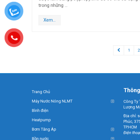
trong những …
Xem...
1
Thông 
Trang Chủ
Máy Nước Nóng NLMT
Công Ty 
Lượng Mặt
Bình điện
Địa chỉ: 
Heatpump
Phúc, 37
TP.HCM
Bơm Tăng Áp
Điện thoạ
Bồn nước