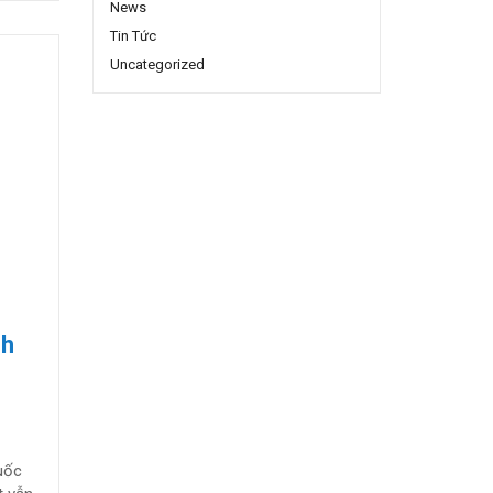
News
Tin Tức
Uncategorized
nh
olahart Australia – Tăng cường bảo vệ tối ưu với thanh Magie khử cặn
uốc