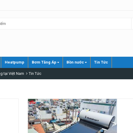
Heatpump
Bơm Tăng Áp
Bồn nước
Tin Tức
g tại Việt Nam
Tin Tức