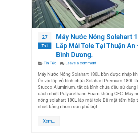
Máy Nước Nóng Solahart 
27
Lắp Mái Tole Tại Thuận An 
Th1
Bình Dương.
Categories
on Máy Nước Nóng Solaha
Tin Tức
Leave a comment
Máy Nước Nóng Solahart 180L bồn được nhập kh
Úc với lớp vỏ bình chứa Solahart Premium 180L là
Stucco Aluminium, tất cả bình chứa đều sử dụng 
cách nhiệt Polyurethane Foam không CFC. Máy 
nóng solahart 180L lắp mái tole Bề mặt tấm hấp 
nhiệt bằng nhôm sơn phủ bột …
Xem...