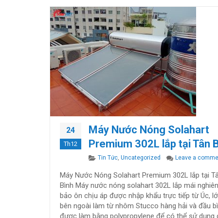
Máy Nước Nóng Solahart
24
Premium 302L lắp tại Tân 
Th12
Categories
Tin Tức
,
Uncategorized
Leave a comme
Máy Nước Nóng Solahart Premium 302L lắp tại T
Bình Máy nước nóng solahart 302L lắp mái nghiê
bảo ôn chịu áp được nhập khẩu trực tiếp từ Úc, l
bên ngoài làm từ nhôm Stucco hàng hải và đầu b
được làm bằng polypropylene để có thể sử dụng 